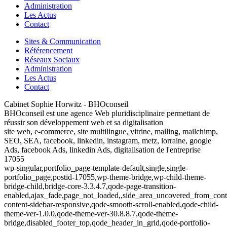
Administration
Les Actus
Contact
Sites & Communication
Référencement
Réseaux Sociaux
Administration
Les Actus
Contact
Cabinet Sophie Horwitz - BHOconseil
BHOconseil est une agence Web pluridisciplinaire permettant de
réussir son développement web et sa digitalisation
site web, e-commerce, site multilingue, vitrine, mailing, mailchimp,
SEO, SEA, facebook, linkedin, instagram, metz, lorraine, google
Ads, facebook Ads, linkedin Ads, digitalisation de l'entreprise
17055
wp-singular,portfolio_page-template-default,single,single-
portfolio_page,postid-17055,wp-theme-bridge,wp-child-theme-
bridge-child,bridge-core-3.3.4.7,qode-page-transition-
enabled,ajax_fade,page_not_loaded,,side_area_uncovered_from_cont
content-sidebar-responsive,qode-smooth-scroll-enabled,qode-child-
theme-ver-1.0.0,qode-theme-ver-30.8.8.7,qode-theme-
bridge,disabled_footer_top,qode_header_in_grid,qode-portfolio-