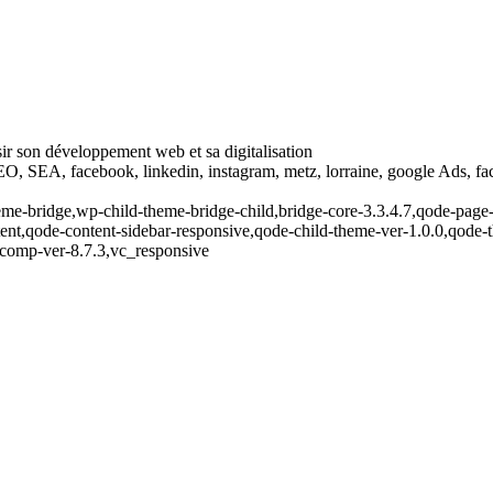
ir son développement web et sa digitalisation
EO, SEA, facebook, linkedin, instagram, metz, lorraine, google Ads, fac
eme-bridge,wp-child-theme-bridge-child,bridge-core-3.3.4.7,qode-page-t
nt,qode-content-sidebar-responsive,qode-child-theme-ver-1.0.0,qode-
-comp-ver-8.7.3,vc_responsive