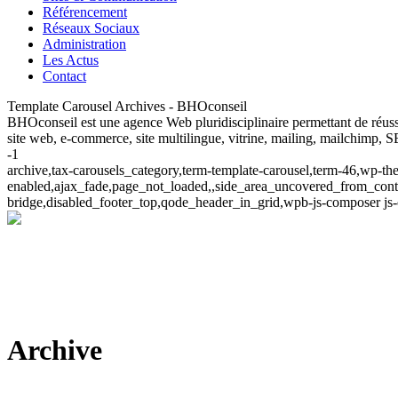
Référencement
Réseaux Sociaux
Administration
Les Actus
Contact
Template Carousel Archives - BHOconseil
BHOconseil est une agence Web pluridisciplinaire permettant de réuss
site web, e-commerce, site multilingue, vitrine, mailing, mailchimp, S
-1
archive,tax-carousels_category,term-template-carousel,term-46,wp-th
enabled,ajax_fade,page_not_loaded,,side_area_uncovered_from_conte
bridge,disabled_footer_top,qode_header_in_grid,wpb-js-composer js
Archive