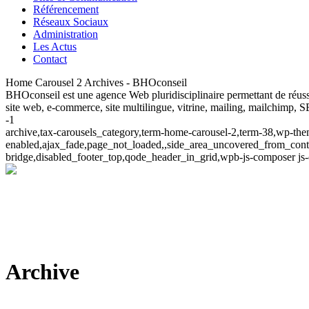
Référencement
Réseaux Sociaux
Administration
Les Actus
Contact
Home Carousel 2 Archives - BHOconseil
BHOconseil est une agence Web pluridisciplinaire permettant de réuss
site web, e-commerce, site multilingue, vitrine, mailing, mailchimp, S
-1
archive,tax-carousels_category,term-home-carousel-2,term-38,wp-them
enabled,ajax_fade,page_not_loaded,,side_area_uncovered_from_conte
bridge,disabled_footer_top,qode_header_in_grid,wpb-js-composer js
Archive