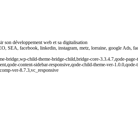
ir son développement web et sa digitalisation
EO, SEA, facebook, linkedin, instagram, metz, lorraine, google Ads, fac
e-bridge,wp-child-theme-bridge-child,bridge-core-3.3.4.7,qode-page-t
nt,qode-content-sidebar-responsive,qode-child-theme-ver-1.0.0,qode-
-comp-ver-8.7.3,vc_responsive