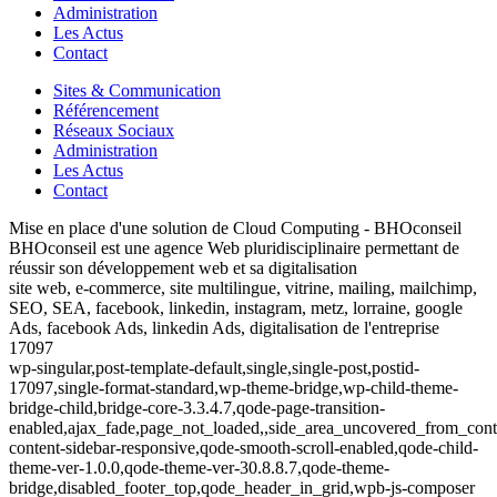
Administration
Les Actus
Contact
Sites & Communication
Référencement
Réseaux Sociaux
Administration
Les Actus
Contact
Mise en place d'une solution de Cloud Computing - BHOconseil
BHOconseil est une agence Web pluridisciplinaire permettant de
réussir son développement web et sa digitalisation
site web, e-commerce, site multilingue, vitrine, mailing, mailchimp,
SEO, SEA, facebook, linkedin, instagram, metz, lorraine, google
Ads, facebook Ads, linkedin Ads, digitalisation de l'entreprise
17097
wp-singular,post-template-default,single,single-post,postid-
17097,single-format-standard,wp-theme-bridge,wp-child-theme-
bridge-child,bridge-core-3.3.4.7,qode-page-transition-
enabled,ajax_fade,page_not_loaded,,side_area_uncovered_from_cont
content-sidebar-responsive,qode-smooth-scroll-enabled,qode-child-
theme-ver-1.0.0,qode-theme-ver-30.8.8.7,qode-theme-
bridge,disabled_footer_top,qode_header_in_grid,wpb-js-composer